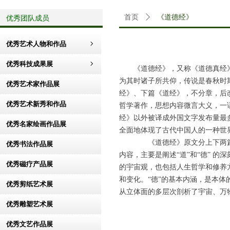
优秀团队成员
首页
ꄲ
《道德经》
优秀艺术人物和作品
ꁇ
优秀科技成果展
ꁇ
《道德经》，又称《道德真经
为其时诸子所共仰，传说是春秋时
优秀艺术家作品展
经》、下篇《道经》，不分章，后
优秀艺术新秀和作品
哲学著作，思想内容微言大义，一
经》以外被译成外国文字发布量最
优秀名家绘画作品展
全面地体现了古代中国人的一种世
《道德经》原文分上下两篇
优秀书法作品展
内容，主要是阐述“道”和“德” 
优秀磁疗产品展
的宇宙观，也包括人生哲学和修养
和变化。“德”的基本内涵，是本体
优秀剪纸艺术展
从立体面的多层次剖析了宇宙、万
优秀雕塑艺术展
优秀文艺作品展