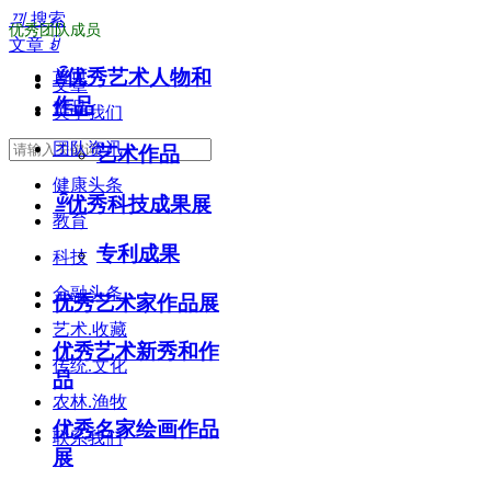
끠
搜索
优秀团队成员
文章
ꀁ
ꁇ
优秀艺术人物和
首页
文章
作品
产品
关于我们
团队资讯
艺术作品
健康头条
ꁇ
优秀科技成果展
教育
专利成果
科技
金融头条
优秀艺术家作品展
艺术.收藏
优秀艺术新秀和作
传统.文化
品
农林.渔牧
优秀名家绘画作品
联系我们
展