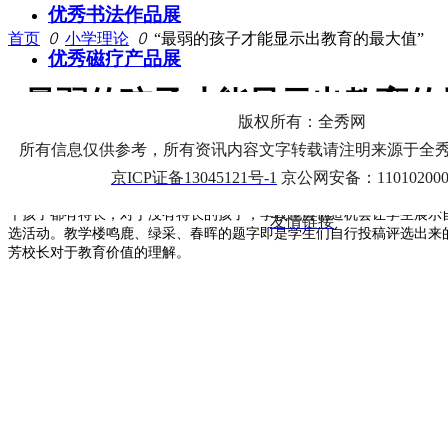
优秀书法作品展
首页
ꄲ
小学理论
ꄲ
“最弱的孩子才能显示出教育的最大值”
优秀磁疗产品展
“最弱的孩子才能显示出教育的
优秀剪纸艺术展
版权所有：全秀网
优秀雕塑艺术展
所有信息仅供参考，所有资讯内容文字转载请注明来源于全秀网www
农科院附小尤其注重搭建班级文化平台，学校
54
个班级每个班级都
感恩中队等。学校还为此改革每周一的升旗仪式，提供舞台让每个班级
京ICP证备13045121号-1
京公网安备：110102000
优秀文艺作品展
自我的机会。目前学校有
20
余个社团，全校
90%
以上的学生参与了社团
个孩子都有特长，对于没有特长的孩子，学校也会创造机会让学生展示
友情链接
选活动。教学楼鸣鹿、绿采、春晖的题字即是学生们自行投稿评选出来的
芳校长对于教育价值的理解。