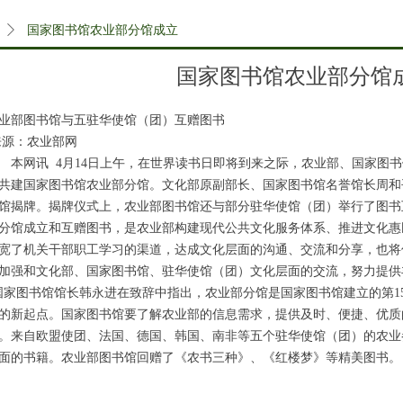
ꄲ
国家图书馆农业部分馆成立
国家图书馆农业部分馆
业部图书馆与五驻华使馆（团）互赠图书
源：农业部网
本网讯
4
月
14
日上午，在世界读书日即将到来之际，农业部、国家图书
共建国家图书馆农业部分馆。文化部原副部长、国家图书馆名誉馆长周和
馆揭牌。揭牌仪式上，农业部图书馆还与部分驻华使馆（团）举行了图书
分馆成立和互赠图书，是农业部构建现代公共文化服务体系、推进文化惠
宽了机关干部职工学习的渠道，达成文化层面的沟通、交流和分享，也将
加强和文化部、国家图书馆、驻华使馆（团）文化层面的交流，努力提供
国家图书馆馆长韩永进在致辞中指出，农业部分馆是国家图书馆建立的第
1
的新起点。国家图书馆要了解农业部的信息需求，提供及时、便捷、优质
。来自欧盟使团、法国、德国、韩国、南非等五个驻华使馆（团）的农业
面的书籍。农业部图书馆回赠了《农书三种》、《红楼梦》等精美图书。