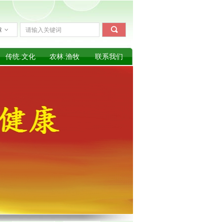
끠
章
ꀁ
传统.文化
农林.渔牧
联系我们