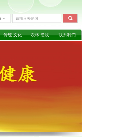
끠
章
ꀁ
传统.文化
农林.渔牧
联系我们