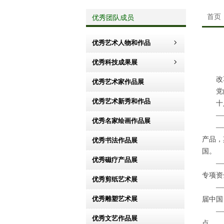
优秀团队成员
首页
优秀艺术人物和作品
ꁇ
优秀科技成果展
ꁇ
改革
优秀艺术家作品展
党的
优秀艺术新秀和作品
十八
——国
优秀名家绘画作品展
——民
产品，
优秀书法作品展
国。
优秀磁疗产品展
——文
专项资
优秀剪纸艺术展
——文
优秀雕塑艺术展
届中国
——文
优秀文艺作品展
点。