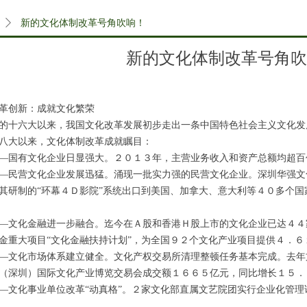
ꄲ
新的文化体制改革号角吹响！
新的文化体制改革号角吹
创新：成就文化繁荣
十六大以来，我国文化改革发展初步走出一条中国特色社会主义文化发
大以来，文化体制改革成就瞩目：
有文化企业日显强大。２０１３年，主营业务收入和资产总额均超百
营文化企业发展迅猛。涌现一批实力强的民营文化企业。深圳华强文
其研制的“环幕４Ｄ影院”系统出口到美国、加拿大、意大利等４０多个
化金融进一步融合。迄今在Ａ股和香港Ｈ股上市的文化企业已达４４
金重大项目“文化金融扶持计划”，为全国９２个文化产业项目提供４．６
化市场体系建立健全。文化产权交易所清理整顿任务基本完成。去年
（深圳）国际文化产业博览交易会成交额１６６５亿元，同比增长１５．
化事业单位改革“动真格”。２家文化部直属文艺院团实行企业化管理