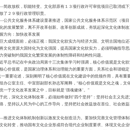
政放权，职能转变。文化部原有１３项行政许可审批项目已取消或下
放了２９项行政管理职责。
共文化服务体系建设显著推进，国家公共文化服务体系示范区（项目
的发展繁荣，离不开改革创新。改革创新成就，夯筑起深化文化体制改
方向：加快改革发展
大成绩面前，必须正视：我国文化软实力与经济大国、文明古国地位还
化资源大国转化为文化强国，提高国家文化软实力，必须明确指导思
力突破制约我国文化繁荣发展的体制性障碍和结构性问题。
总书记在中央政治局第十三次集体学习时强调，核心价值观是文化软
核心价值观，是国家治理体系和治理能力的重要方面，关系社会和谐稳定
重要论述，深刻阐明了核心价值观在文化建设中的统领作用，具有重要
组办公室主任、中宣部副部长孙志军阐释，“核心价值观是文化之魂，文化事
统一于文化改革发展之中，目标就是‘强魂健体’。”
，深化文化体制改革，必须始终做到“四个坚持”：坚持社会主义先进
路，坚持以人民为中心的工作导向，坚持把社会效益放在首位、社会效益
进文化体制机制创新以激发文化创造活力。要加快完善文化管理体制
文化转变，推动国有文化企业形成符合现代企业制度要求、体现文化企业