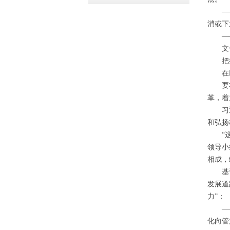
——简
消或下
——公
文化
把握
在巨
要将文
革，着
习近平
和弘扬
“这一
领导小
相成，
基于此
发展道
力”：
——推
化向管