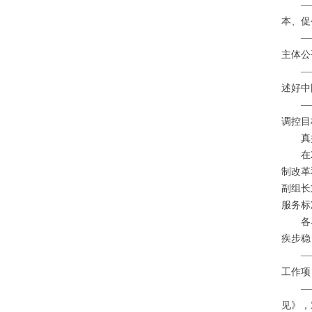
——构
本、促
——构
主体公
——提
述好中
——加
调控目
真抓
在
制改革
副组长
服务标
各界迅
疾步稳
——各
工作项
——国
见》，