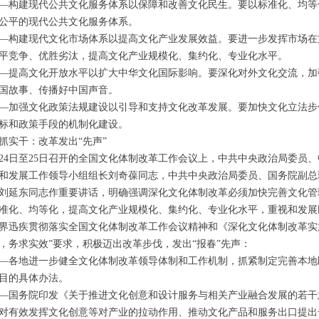
建现代公共文化服务体系以保障和改善文化民生。要以标准化、均等
公平的现代公共文化服务体系。
建现代文化市场体系以提高文化产业发展效益。要进一步发挥市场在
平竞争、优胜劣汰，提高文化产业规模化、集约化、专业化水平。
高文化开放水平以扩大中华文化国际影响。要深化对外文化交流，加
国故事、传播好中国声音。
强文化政策法规建设以引导和支持文化改革发展。要加快文化立法步
标和政策手段的机制化建设。
实干：改革发出“先声”
24
日至
25
日召开的全国文化体制改革工作会议上，中共中央政治局委员、
和发展工作领导小组组长刘奇葆同志，中共中央政治局委员、国务院副总
刘延东同志作重要讲话，明确强调深化文化体制改革必须加快完善文化管
准化、均等化，提高文化产业规模化、集约化、专业化水平，重视和发展
疾贯彻落实全国文化体制改革工作会议精神和《深化文化体制改革实施
，务求实效”要求，积极迈出改革步伐，发出“报春”先声：
地进一步健全文化体制改革领导体制和工作机制，抓紧制定完善本地
目的具体办法。
务院印发《关于推进文化创意和设计服务与相关产业融合发展的若干
对有效发挥文化创意等对产业的拉动作用、推动文化产品和服务出口提出