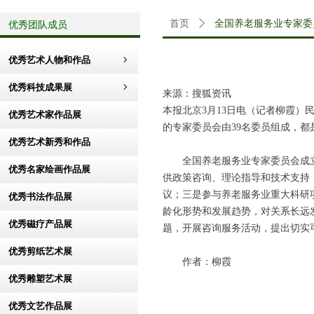
优秀团队成员
首页
ꄲ
全国养老服务业专家委
优秀艺术人物和作品
ꁇ
优秀科技成果展
ꁇ
来源：搜狐资讯
本报北京
3
月
13
日电（记者柳霞）
优秀艺术家作品展
的专家委员会由
39
名委员组成，都
优秀艺术新秀和作品
全国养老服务业专家委员会成立
优秀名家绘画作品展
供政策咨询、理论指导和技术支持
议；三是参与养老服务业重大科研
优秀书法作品展
龄化形势和发展趋势，对关系长远
优秀磁疗产品展
题，开展咨询服务活动，提出切实
优秀剪纸艺术展
作者：柳霞
优秀雕塑艺术展
优秀文艺作品展