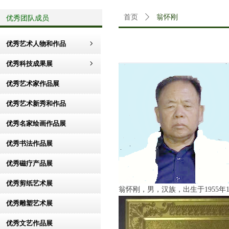
优秀团队成员
首页
ꄲ
翁怀刚
优秀艺术人物和作品
ꁇ
优秀科技成果展
ꁇ
优秀艺术家作品展
优秀艺术新秀和作品
优秀名家绘画作品展
优秀书法作品展
优秀磁疗产品展
优秀剪纸艺术展
翁怀刚，男，汉族，出生于1955
优秀雕塑艺术展
优秀文艺作品展