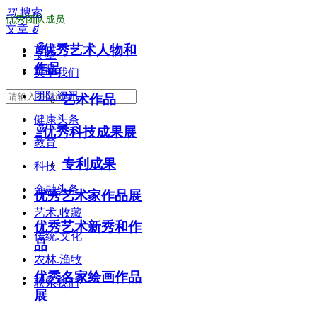
끠
搜索
优秀团队成员
文章
ꀁ
ꁇ
优秀艺术人物和
首页
文章
作品
产品
关于我们
团队资讯
艺术作品
健康头条
ꁇ
优秀科技成果展
教育
专利成果
科技
金融头条
优秀艺术家作品展
艺术.收藏
优秀艺术新秀和作
传统.文化
品
农林.渔牧
优秀名家绘画作品
联系我们
展