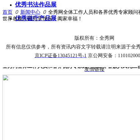
优秀书法作品展
首页
ꄲ
新闻中心
ꄲ
全秀网全体工作人员和各界优秀专家顾问
优秀磁疗产品展
世界各族人民元旦快乐！阖家幸福！
优秀剪纸艺术展
全秀网全体工作人员和各界优
版权所有：全秀网
优秀雕塑艺术展
民元旦快乐！阖家幸福！
所有信息仅供参考，所有资讯内容文字转载请注明来源于全秀网www
京ICP证备13045121号-1
京公网安备：110102000
优秀文艺作品展
全秀网全体工作人员和各界优秀专家顾问祝世界各族人民元旦
友情链接